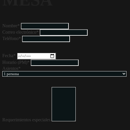
Nombre*
Correo electrónico*
Teléfono*
Fecha*
Horario (PM)*
Asientos*
Requerimientos especiales