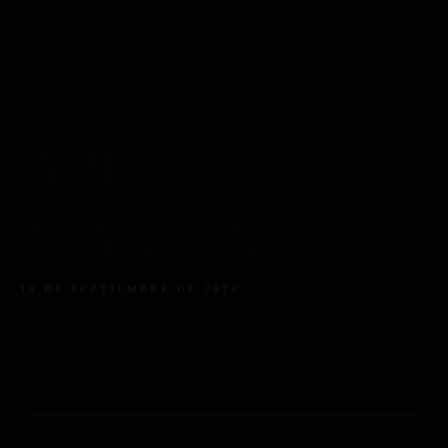
Piso 84
Home
Reservas
Menú
Menú Bebidas
Contacto
Reserva ahora
Facebook
Instagram
Tripadvisor
APPLE
MARTINI
18 DE SEPTIEMBRE DE 2024