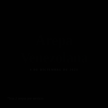
Piso 84
Home
Reservas
Menú
Menú Bebidas
Contacto
Reserva ahora
Facebook
Instagram
Tripadvisor
Arepa
Venezolana
4 DE DICIEMBRE DE 2023
*Son 2 arepas por servicio.