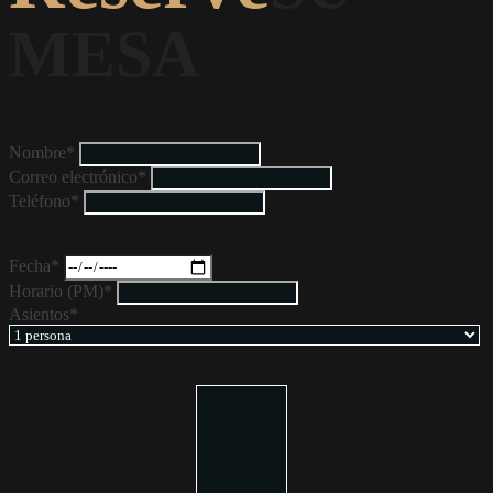
MESA
Nombre*
Correo electrónico*
Teléfono*
Fecha*
Horario (PM)*
Asientos*