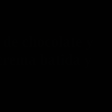
Piso 84
Home
Reservas
Menú
Menú Bebidas
Contacto
Reserva ahora
de chocolate y
crema batida y