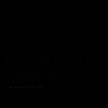
Piso 84
Home
Reservas
Menú
Menú Bebidas
Contacto
Reserva ahora
Facebook
Instagram
Tripadvisor
Canasticas de
plátano pollo o
camarón
5 DE ENERO DE 2022