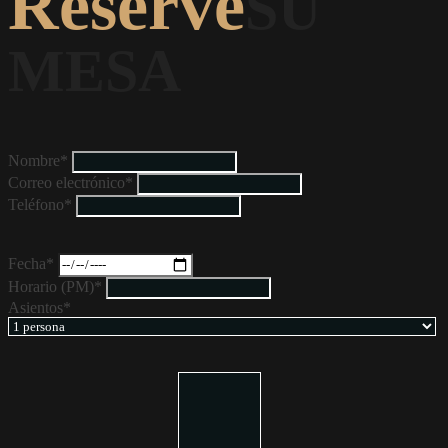
Reserve
SU
MESA
Nombre*
Correo electrónico*
Teléfono*
Fecha*
Horario (PM)*
Asientos*