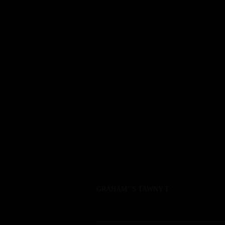
Facebook
Instagram
Tripadvisor
GRAHAM´¨S TAWNY T