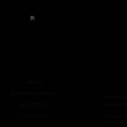
MENÚ
RESERVACIONES
© Piso 84 Tap
NOSOTROS
Desarrollo W
CONTACTO
Política de Pr
Términos de 