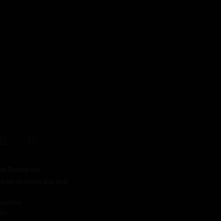
as Rooftop Bar.
eb por
Ap Media and Tech
ivacidad
uso