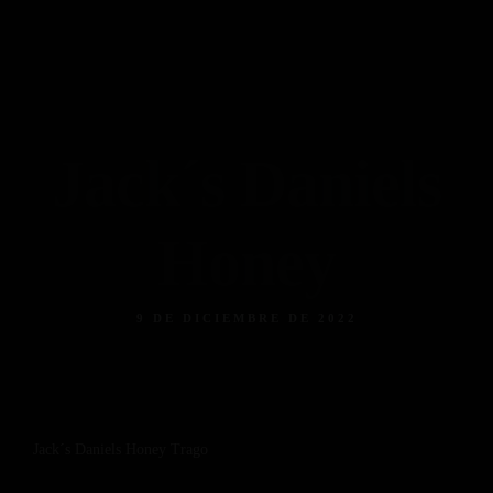
Piso 84
Home
Reservas
Menú
Menú Bebidas
Contacto
Reserva ahora
Facebook
Instagram
Tripadvisor
Jack´s Daniels
Honey
9 DE DICIEMBRE DE 2022
Jack´s Daniels Honey Trago