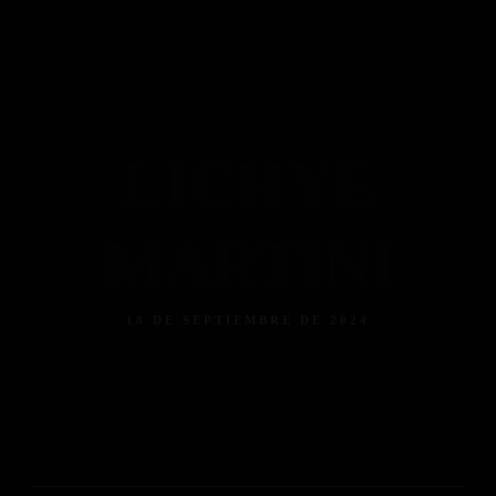
Piso 84
Home
Reservas
Menú
Menú Bebidas
Contacto
Reserva ahora
Facebook
Instagram
Tripadvisor
LICHYE
MARTINI
18 DE SEPTIEMBRE DE 2024