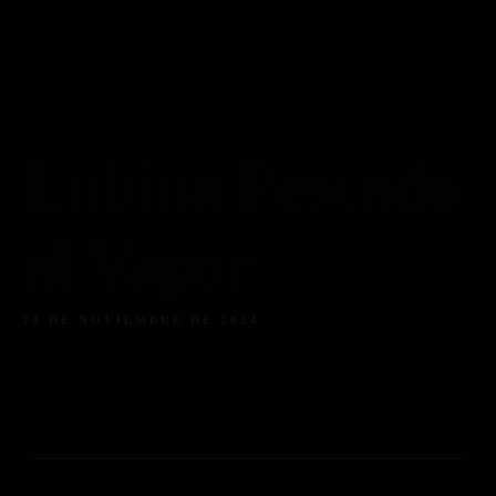
Piso 84
Home
Reservas
Menú
Menú Bebidas
Contacto
Reserva ahora
Facebook
Instagram
Tripadvisor
Lubina Pescado
al Vapor
29 DE NOVIEMBRE DE 2024