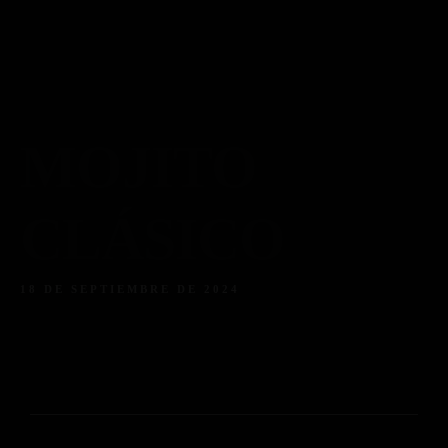
Piso 84
Home
Reservas
Menú
Menú Bebidas
Contacto
Reserva ahora
Facebook
Instagram
Tripadvisor
MOJITO
CLÁSICO
18 DE SEPTIEMBRE DE 2024