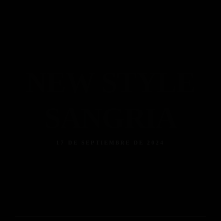
Piso 84
Home
Reservas
Menú
Menú Bebidas
Contacto
Reserva ahora
Facebook
Instagram
Tripadvisor
NEW STYLE
SANGRIA
17 DE SEPTIEMBRE DE 2024