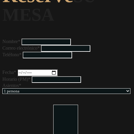
MESA
Nombre*
Correo electrónico*
Teléfono*
Fecha*
Horario (PM)*
Asientos*