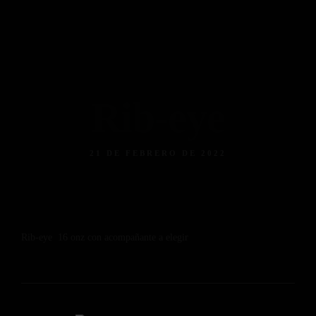
Piso 84
Home
Reservas
Menú
Menú Bebidas
Contacto
Reserva ahora
Facebook
Instagram
Tripadvisor
Rib-eye
21 DE FEBRERO DE 2022
Rib-eye 16 onz con acompañante a elegir