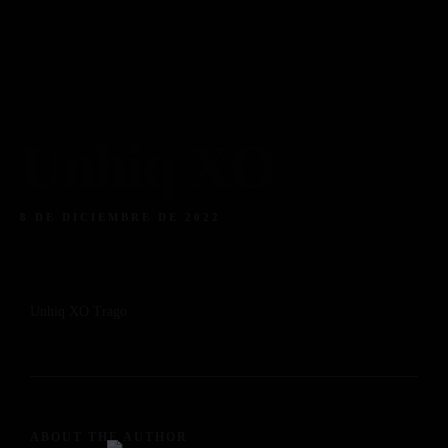
Piso 84
Home
Reservas
Menú
Menú Bebidas
Contacto
Reserva ahora
Facebook
Instagram
Tripadvisor
Unhiq XO
8 DE DICIEMBRE DE 2022
Unhiq XO Trago
ABOUT THE AUTHOR